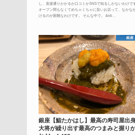
し、直接通りかかるか口コミかSNSで知るしかないわけで
オープン間もなくてめちゃくちゃに旨いお店って、なかな
けるのが困難なわけです。 そんな中で。 &nb…
銀座
銀座【鮨たかはし】最高の寿司屋出
大将が繰り出す最高のつまみと握り