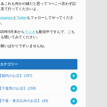
まあこれも何かの縁だと思ってつべこべ言わず記
事見て行ってくださいよ。
nstagram
と
Twitter
もフォローしてやってくださ
い。
020年9月末から
ラジオ
も配信中ですんで、こち
らも聴いてみてください。
お願いばかりですいませんね。
カテゴリー
【都内のお店】
(297)
【千葉県のお店】
(159)
【千葉・東京以外のお店】
(43)