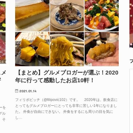
スメ
【まとめ】グルメブロガーが選ぶ！2020
寄
年に行って感動したお店10軒！
2021.01.14
フィリポビッチ（@filipovic102）です。 2020年は、飲食店に
とってもグルメブロガーにとっても非常に苦しい1年になりまし
ガーを
た。 外食が自由にできない。 外食をするにも周りの目を気に
グル
し…
 そ