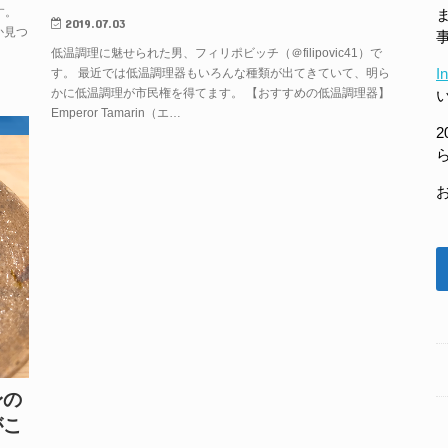
す。
2019.07.03
か見つ
低温調理に魅せられた男、フィリポビッチ（＠filipovic41）で
I
す。 最近では低温調理器もいろんな種類が出てきていて、明ら
かに低温調理が市民権を得てます。 【おすすめの低温調理器】
Emperor Tamarin（エ…
2
身の
がこ