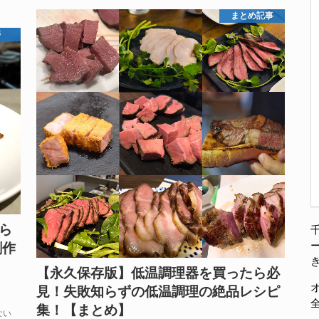
まとめ記事
寿
から
創作
【永久保存版】低温調理器を買ったら必
見！失敗知らずの低温調理の絶品レシピ
集！【まとめ】
ない