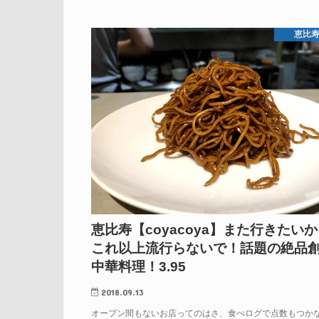
恵比
恵比寿【coyacoya】また行きたい
これ以上流行らないで！話題の絶品
中華料理！3.95
2018.09.13
オープン間もないお店ってのはさ、食べログで点数もつか