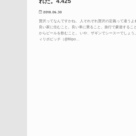
れだ。4.425
2018.06.30
贅沢ってなんですかね。 人それぞれ贅沢の定義って違うよ
良い家に住むこと。良い車に乗ること。旅行で豪遊するこ
からビールを飲むこと。 いや、ザギンでシースーでしょう
ィリポビッチ（@filipo…