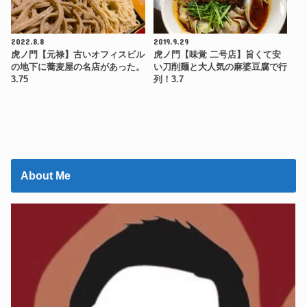
2022.8.8
2019.9.29
虎ノ門【元禄】古いオフィスビル
虎ノ門【味覚 二号店】旨くて安
の地下に蕎麦屋の名店があった。
い刀削麺と大人気の麻婆豆腐で行
3.75
列！3.7
About Me