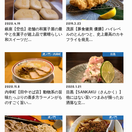
2020.4.19
2019.3.23
銀座【空也】老舗の和菓子屋の最
茂原【豚食健美 優膳】ハイレベ
中と生菓子が超上品で素晴らしい
ルのとんかつと、史上最高のカキ
和スイーツだ…
フライを発見…
虎ノ門・内幸町
目黒
2020.11.8
2020.1.21
内幸町【田中そば店】動物系の旨
目黒【SANKAKU（さんかく）】
味たっぷりの喜多方ラーメンがも
他にはない旨いつまみが揃ったお
のすごく旨い…
洒落な立…
虎ノ門
虎ノ門