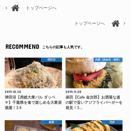
トップページへ
トップページへ
RECOMMEND
こちらの記事も人気です。
津田沼
内房（浜金谷・保田）
2019.10.30
2019.11.28
津田沼【房総大衆バル ダッペ
保田【Cafe 金次郎】お洒落な道
ヤ】千葉県を食で楽しめる大衆居
の駅で旨いアジフライバーガーを
酒屋！3.4
発見！3…
銀座
茂原