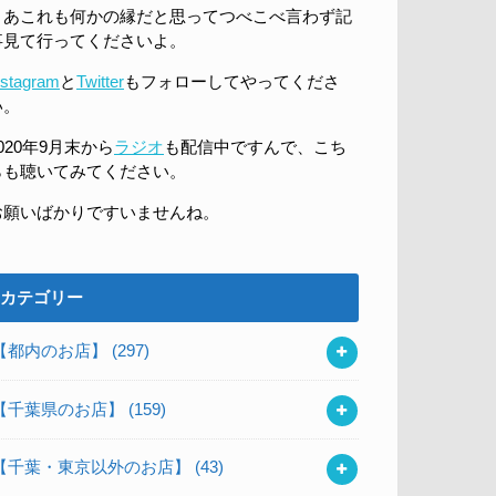
まあこれも何かの縁だと思ってつべこべ言わず記
事見て行ってくださいよ。
nstagram
と
Twitter
もフォローしてやってくださ
い。
020年9月末から
ラジオ
も配信中ですんで、こち
らも聴いてみてください。
お願いばかりですいませんね。
カテゴリー
【都内のお店】
(297)
【千葉県のお店】
(159)
【千葉・東京以外のお店】
(43)