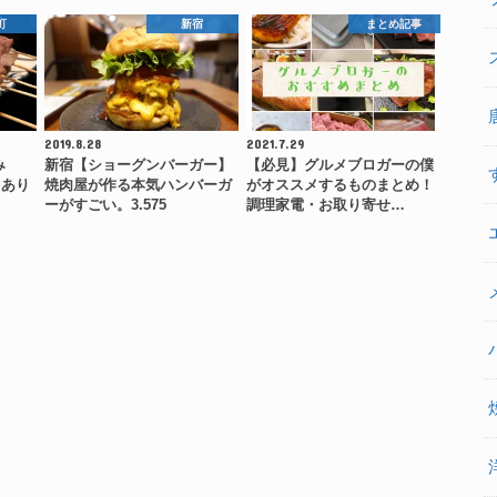
町
新宿
まとめ記事
2019.8.28
2021.7.29
み
新宿【ショーグンバーガー】
【必見】グルメブロガーの僕
てあり
焼肉屋が作る本気ハンバーガ
がオススメするものまとめ！
ーがすごい。3.575
調理家電・お取り寄せ…