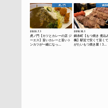
虎ノ門
錦糸
2020.7.1
2018.10.1
虎ノ門【カツとカレーの店 ジ
錦糸町【もつ焼き 煮込
ーエス】旨いカレーと旨いト
楓】駅近で安くて旨く
ンカツが一緒になっ…
がたいもつ焼き屋！3…