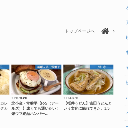
トップページへ
町
新鎌ヶ谷・常盤平
月江寺
2018.11.28
2023.5.18
舗カレ
北小金・常盤平【R-S（アー
【桜井うどん】吉田うどんと
コクカ
ルズ）】遠くても通いたい！
いう文化に触れてきた。3.5
…
爆ウマ絶品ハンバー…