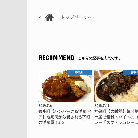
トップページへ
RECOMMEND
こちらの記事も人気です。
錦糸町
神保
2019.7.6
2018.7.15
錦糸町【ハンバーグ＆洋食 ベ
神保町【共栄堂】超老
ア】地元民から愛される下町
ー屋で複雑スパイスの
の洋食屋！3.5
レー「スマトラカレー