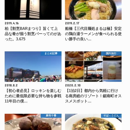
2019.4.16
2019.2.17
柏【割烹BARまつり】旨くて上
船橋【三代目麺処まるは極】安定
品な肴が揃う割烹バーってのがあ
の鶏白湯ラーメンが食べられる使
った。3.675
い勝手の良い…
まとめ記事
国内旅行
2018.8.2
2020.2.10
【初心者必見】ロッキンを楽しむ
【1泊2日】都内から気軽に行け
ために最低限必要な持ち物を参戦
る南房総のリゾート！鋸南町オス
11年目の僕…
スメスポット…
麻布十番
そば・うどん