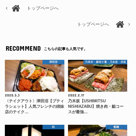
トップページへ
トップページへ
RECOMMEND
こちらの記事も人気です。
津田沼
六本木・麻布十番・乃木坂・赤坂
2020.5.3
2022.2.17
〈テイクアウト〉津田沼【プティ
乃木坂【USHIMITSU
ラシェット】人気フレンチの姉妹
NISHIAZABU】焼き肉・鮨コー
店のテイク…
スが最強…
柏
船橋