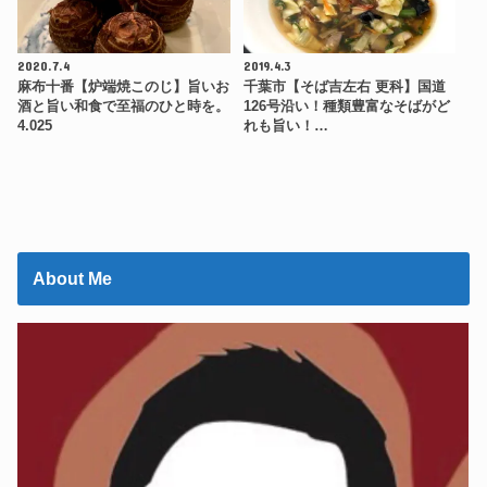
2020.7.4
2019.4.3
麻布十番【炉端焼このじ】旨いお
千葉市【そば吉左右 更科】国道
酒と旨い和食で至福のひと時を。
126号沿い！種類豊富なそばがど
4.025
れも旨い！…
About Me