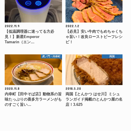
2022.11.9
2022.1.2
【低温調理器に迷ってる方必
【必見】安い牛肉でもめちゃくち
見！】新星Emperor
ゃ旨い！改良ローストビーフレシ
Tamarin（エン…
ピ！
虎ノ門・内幸町
両国
2020.11.8
2018.5.20
内幸町【田中そば店】動物系の旨
両国【とんかつ はせ川】ミシュ
味たっぷりの喜多方ラーメンがも
ランガイド掲載のとんかつ屋の名
のすごく旨い…
店！3.625