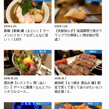
2019.6.24
2020.1.22
新橋【新橋 纏（まとい）】ラー
【失敗知らず】低温調理で身がフ
メンにイカ！？なぜこんなに旨
ワッフワの美味しい焼き鮭が完
い！！3.875
成！
恵比寿
錦糸町
2018.10.20
2018.10.1
恵比寿【レストラン 間（あい
錦糸町【もつ焼き 煮込み 楓】駅
だ）】デートに最適！なんとフレ
近で安くて旨くてありがたいもつ
ンチフルコース…
焼き屋！3…
商品レビュー
料理レシピ